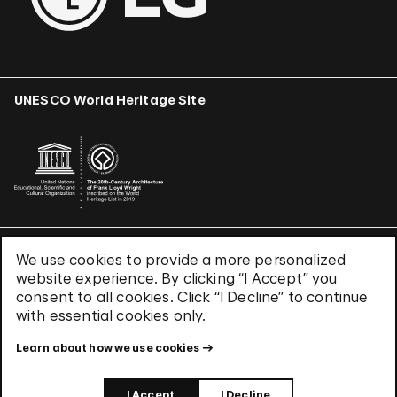
UNESCO World Heritage Site
We use cookies to provide a more personalized
Terms & Conditions
website experience. By clicking “I Accept” you
Privacy Policy
consent to all cookies. Click “I Decline” to continue
Use of Cookies
with essential cookies only.
Site Index
Learn about how we use cookies
© 2026 The Solomon R. Guggenheim Foundation
I Accept
I Decline