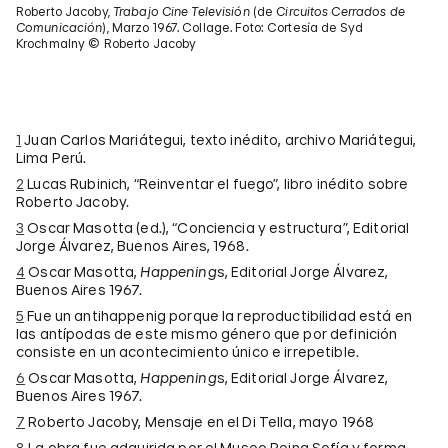
Roberto Jacoby,
Trabajo Cine­ Televisión
(de
Circuitos Cerrados de
Comunicación
), Marzo 1967. Collage. Foto: Cortesía de Syd
Krochmalny © Roberto Jacoby
1
Juan Carlos Mariátegui, texto inédito, archivo Mariátegui,
Lima Perú.
2
Lucas Rubinich, “Reinventar el fuego”, libro inédito sobre
Roberto Jacoby.
3
Oscar Masotta (ed.), “Conciencia y estructura”, Editorial
Jorge Álvarez, Buenos Aires, 1968.
4
Oscar Masotta,
Happening
s, Editorial Jorge Álvarez,
Buenos Aires 1967.
5
Fue un antihappenig porque la reproductibilidad está en
las antípodas de este mismo género que por definición
consiste en un acontecimiento único e irrepetible.
6
Oscar Masotta,
Happening
s, Editorial Jorge Álvarez,
Buenos Aires 1967.
7
Roberto Jacoby, Mensaje en el Di Tella, mayo 1968
8
La obra fue adquirida por el Museo Reina Sofía y forma