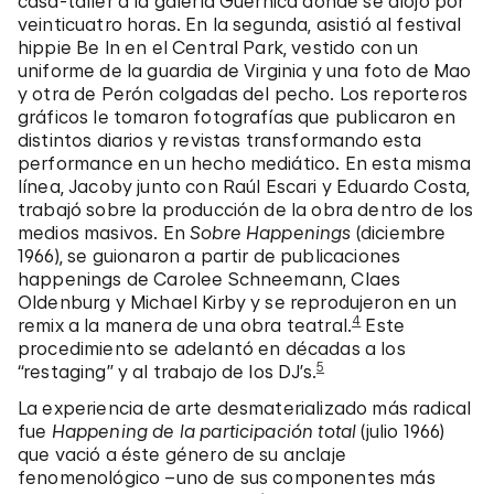
casa-taller a la galería Guernica donde se alojó por
veinticuatro horas. En la segunda, asistió al festival
hippie Be In en el Central Park, vestido con un
uniforme de la guardia de Virginia y una foto de Mao
y otra de Perón colgadas del pecho. Los reporteros
gráficos le tomaron fotografías que publicaron en
distintos diarios y revistas transformando esta
performance en un hecho mediático. En esta misma
línea, Jacoby junto con Raúl Escari y Eduardo Costa,
trabajó sobre la producción de la obra dentro de los
medios masivos. En
Sobre Happenings
(diciembre
1966), se guionaron a partir de publicaciones
happenings de Carolee Schneemann, Claes
Oldenburg y Michael Kirby y se reprodujeron en un
4
remix a la manera de una obra teatral.
Este
procedimiento se adelantó en décadas a los
5
“restaging” y al trabajo de los DJ’s.
La experiencia de arte desmaterializado más radical
fue
Happening de la participación total
(julio 1966)
que vació a éste género de su anclaje
fenomenológico –uno de sus componentes más