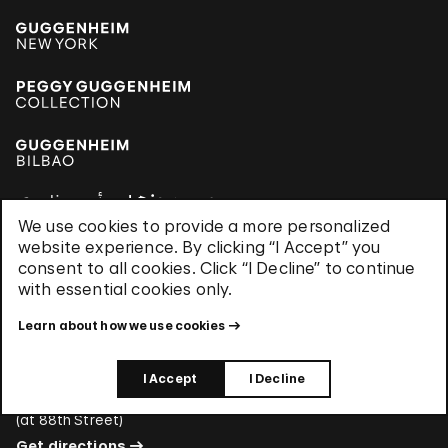
We use cookies to provide a more personalized
website experience. By clicking “I Accept” you
consent to all cookies. Click “I Decline” to continue
Hours
with essential cookies only.
Every day, 10:30 am–5:30 pm
Members-only hours select Mondays, 6–8 pm
Learn about how we use cookies
Address
I Accept
I Decline
1071 Fifth Avenue New York, NY 10128
(
at 88th Street
)
Get directions