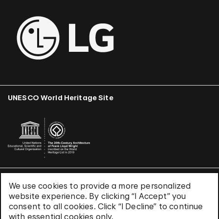
UNESCO World Heritage Site
We use cookies to provide a more personalized
Terms & Conditions
website experience. By clicking “I Accept” you
Privacy Policy
consent to all cookies. Click “I Decline” to continue
Use of Cookies
with essential cookies only.